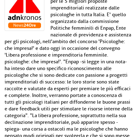
per le 5 migliori proposte
imprenditoriali realizzate dalle
psicologhe in tutta Italia. E' quello
organizzato dalla commissione
Politiche femminili di Enpap, Ente
nazionale di previdenza e assistenza
per gli psicologi, nell'ambito del concorso 'Psicologhe:
che impresa!' e dato oggi in occasione del convegno
'Libera professione e imprenditoria femminile.
psicologhe: che impresa!'. "Enpap -si legge in una nota-
ha inteso dare uno specifico riconoscimento alle
psicologhe che si sono dedicate con passione a progetti
imprenditoriali di successo: le loro storie sono state
raccolte e valutate da esperti per premiare le più efficaci
e complete. Inoltre, verranno portate a conoscenza di
tutti gli psicologi italiani per diffonderne le buone prassi
e dare feedback utili per stimolare le risorse interne della
categoria". "La libera professione, soprattutto nella sua
declinazione imprenditoriale, può apparire spesso -
spiega- una corsa a ostacoli ma le psicologhe che hanno
pensato modi originali per svolgerla e che si sono messe