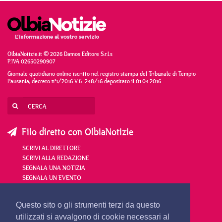
OlbiaNotizie.it © 2026 Damos Editore S.r.l.s
P.IVA 02650290907
Giornale quotidiano online iscritto nel registro stampa del Tribunale di Tempio
Pausania, decreto n°1/2016 V.G. 248/16 depositato il 01.04.2016
Filo diretto con OlbiaNotizie
SCRIVI AL DIRETTORE
SCRIVI ALLA REDAZIONE
SEGNALA UNA NOTIZIA
SEGNALA UN EVENTO
redazione@olbianotizie.it
Questo sito o gli strumenti terzi da questo
utilizzati si avvalgono di cookie necessari al