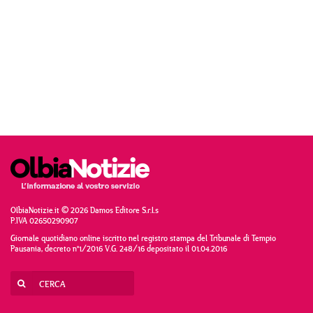
OlbiaNotizie.it © 2026 Damos Editore S.r.l.s
P.IVA 02650290907
Giornale quotidiano online iscritto nel registro stampa del Tribunale di Tempio
Pausania, decreto n°1/2016 V.G. 248/16 depositato il 01.04.2016