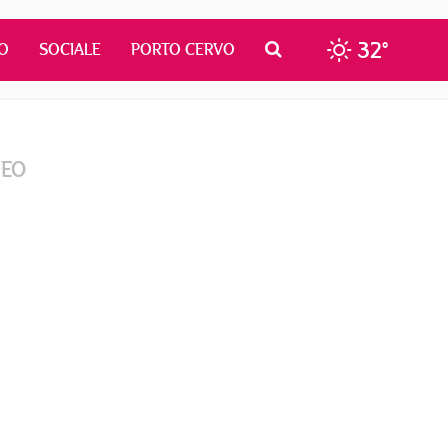
32°
O
SOCIALE
PORTO CERVO
DEO