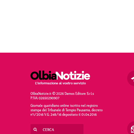
OlbiaNotizie.it © 2026 Damos Editore S.r.l.s
P.IVA 02650290907
Giornale quotidiano online iscritto nel registro
stampa del Tribunale di Tempio Pausania, decreto
n°1/2016 V.G. 248/16 depositato il 01.04.2016