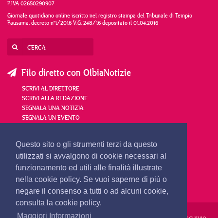
P.IVA 02650290907
Giornale quotidiano online iscritto nel registro stampa del Tribunale di Tempio
Pausania, decreto n°1/2016 V.G. 248/16 depositato il 01.04.2016
Filo diretto con OlbiaNotizie
SCRIVI AL DIRETTORE
SCRIVI ALLA REDAZIONE
SEGNALA UNA NOTIZIA
SEGNALA UN EVENTO
redazione@olbianotizie.it
Questo sito o gli strumenti terzi da questo
utilizzati si avvalgono di cookie necessari al
funzionamento ed utili alle finalità illustrate
nella cookie policy. Se vuoi saperne di più o
negare il consenso a tutti o ad alcuni cookie,
consulta la cookie policy.
Maggiori Informazioni