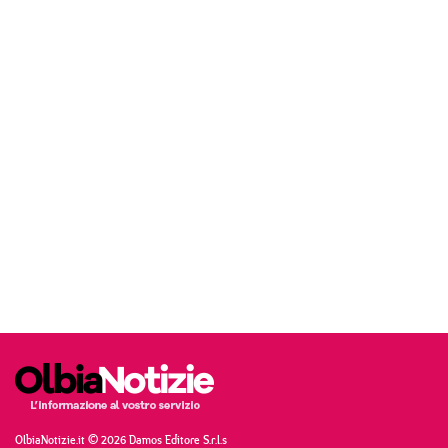
OlbiaNotizie.it © 2026 Damos Editore S.r.l.s