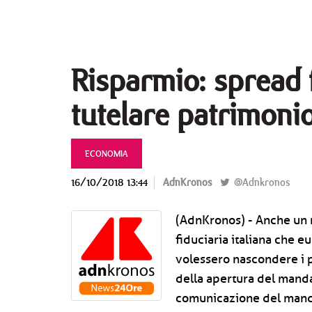
Risparmio: spread 
tutelare patrimon
ECONOMIA
16/10/2018 13:44
AdnKronos
@Adnkronos
(AdnKronos) - Anche un m
fiduciaria italiana che e
volessero nascondere i p
della apertura del manda
comunicazione del mandat