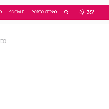
35°
O
SOCIALE
PORTO CERVO
DEO