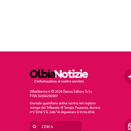
OlbiaNotizie.it © 2026 Damos Editore S.r.l.s
P.IVA 02650290907
Giornale quotidiano online iscritto nel registro
stampa del Tribunale di Tempio Pausania, decreto
n°1/2016 V.G. 248/16 depositato il 01.04.2016