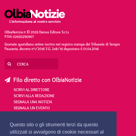
OlbiaNotizie.it © 2026 Damos Editore S.r.l.s
P.IVA 02650290907
Giornale quotidiano online iscritto nel registro stampa del Tribunale di Tempio
Pausania, decreto n°1/2016 V.G. 248/16 depositato il 01.04.2016
Filo diretto con OlbiaNotizie
SCRIVI AL DIRETTORE
SCRIVI ALLA REDAZIONE
SEGNALA UNA NOTIZIA
SEGNALA UN EVENTO
redazione@olbianotizie.it
Questo sito o gli strumenti terzi da questo
utilizzati si avvalgono di cookie necessari al