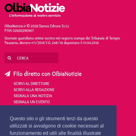
OlbiaNotizie.it © 2026 Damos Editore S.r.l.s
P.IVA 02650290907
Giornale quotidiano online iscritto nel registro stampa del Tribunale di Tempio
Pausania, decreto n°1/2016 V.G. 248/16 depositato il 01.04.2016
Filo diretto con OlbiaNotizie
SCRIVI AL DIRETTORE
SCRIVI ALLA REDAZIONE
SEGNALA UNA NOTIZIA
SEGNALA UN EVENTO
redazione@olbianotizie.it
Questo sito o gli strumenti terzi da questo
utilizzati si avvalgono di cookie necessari al
funzionamento ed utili alle finalità illustrate