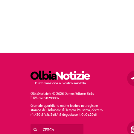
OlbiaNotizie.it © 2026 Damos Editore S.r.l.s
P.IVA 02650290907
Giornale quotidiano online iscritto nel registro
stampa del Tribunale di Tempio Pausania, decreto
n°1/2016 V.G. 248/16 depositato il 01.04.2016