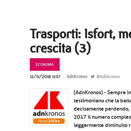
Trasporti: Isfort, 
crescita (3)
ECONOMIA
12/11/2018 11:57
AdnKronos
@Adnkronos
(AdnKronos) - Sempre in 
testimoniano che la batta
decisamente perdendo, n
2017 il numero complessi
leggermente diminuito r