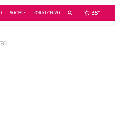
35°
O
SOCIALE
PORTO CERVO
DEO