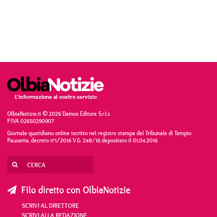
OlbiaNotizie.it © 2026 Damos Editore S.r.l.s
P.IVA 02650290907
Giornale quotidiano online iscritto nel registro stampa del Tribunale di Tempio
Pausania, decreto n°1/2016 V.G. 248/16 depositato il 01.04.2016
Filo diretto con OlbiaNotizie
SCRIVI AL DIRETTORE
SCRIVI ALLA REDAZIONE