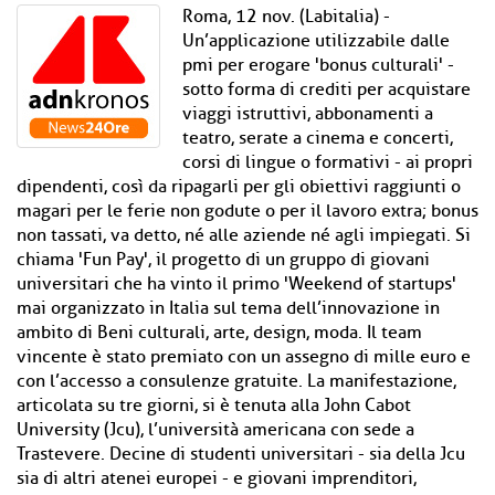
Roma, 12 nov. (Labitalia) -
Un’applicazione utilizzabile dalle
pmi per erogare 'bonus culturali' -
sotto forma di crediti per acquistare
viaggi istruttivi, abbonamenti a
teatro, serate a cinema e concerti,
corsi di lingue o formativi - ai propri
dipendenti, così da ripagarli per gli obiettivi raggiunti o
magari per le ferie non godute o per il lavoro extra; bonus
non tassati, va detto, né alle aziende né agli impiegati. Si
chiama 'Fun Pay', il progetto di un gruppo di giovani
universitari che ha vinto il primo 'Weekend of startups'
mai organizzato in Italia sul tema dell’innovazione in
ambito di Beni culturali, arte, design, moda. Il team
vincente è stato premiato con un assegno di mille euro e
con l’accesso a consulenze gratuite. La manifestazione,
articolata su tre giorni, si è tenuta alla John Cabot
University (Jcu), l’università americana con sede a
Trastevere. Decine di studenti universitari - sia della Jcu
sia di altri atenei europei - e giovani imprenditori,