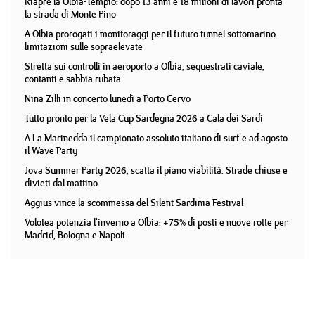
Riapre la Olbia-Tempio: dopo 13 anni e 18 milioni di lavori pronta
la strada di Monte Pino
A Olbia prorogati i monitoraggi per il futuro tunnel sottomarino:
limitazioni sulle sopraelevate
Stretta sui controlli in aeroporto a Olbia, sequestrati caviale,
contanti e sabbia rubata
Nina Zilli in concerto lunedì a Porto Cervo
Tutto pronto per la Vela Cup Sardegna 2026 a Cala dei Sardi
A La Marinedda il campionato assoluto italiano di surf e ad agosto
il Wave Party
Jova Summer Party 2026, scatta il piano viabilità. Strade chiuse e
divieti dal mattino
Aggius vince la scommessa del Silent Sardinia Festival
Volotea potenzia l'inverno a Olbia: +75% di posti e nuove rotte per
Madrid, Bologna e Napoli