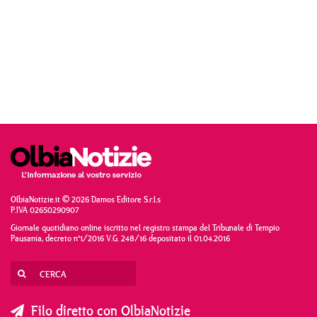
OlbiaNotizie.it © 2026 Damos Editore S.r.l.s
P.IVA 02650290907
Giornale quotidiano online iscritto nel registro stampa del Tribunale di Tempio
Pausania, decreto n°1/2016 V.G. 248/16 depositato il 01.04.2016
Filo diretto con OlbiaNotizie