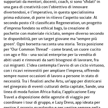
supportati da mentori, docenti, coach, si sono 'sfidati' in
una gara di creatività con l’obiettivo di innovare
divertendosi, e l’imperativo, in questa specialissima
prima edizione, di porre in rilievo l’aspetto sociale. Al
secondo posto s’è classificato Regeneration, un progetto
d’impresa fondato su ethical bags, la creazione di
pochette con materiale riciclato, sempre diverso secondo
le disponibilità, per un target giovane ma 'sempre più
green'. Ogni borsetta racconta una storia. Terza posizione
per 'Our Common Thread' - come brand, un cuore cucito
con ago e filo - una social enterprise per la vendita di
abiti usati e rinnovati da sarti bisognosi di lavorare, fra
cui migranti. L’idea contempla l’avvio di un ciclo virtuoso,
con i ricavi reinvestiti per ampliare l’impresa, offrendo
sempre nuove occasioni di lavoro a persone in stato di
necessità. Tra i finalisti anche Artu, un'app per districarsi
nel ginepraio di eventi culturali della capitale, Sande, una
linea di moda fusion Africa-Italia, l’applicazione Easy
Travel a disposizione delle agenzie di viaggio per
coordinare i tour di gruppo, e Lazy Dress, app ideata per
gestire il proprio guardaroba e per vestire sempre nella