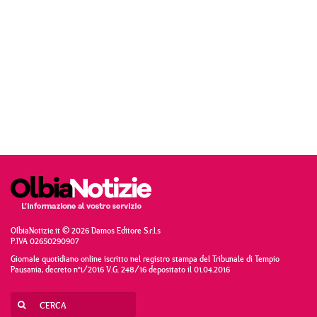
OlbiaNotizie.it © 2026 Damos Editore S.r.l.s
P.IVA 02650290907
Giornale quotidiano online iscritto nel registro stampa del Tribunale di Tempio
Pausania, decreto n°1/2016 V.G. 248/16 depositato il 01.04.2016