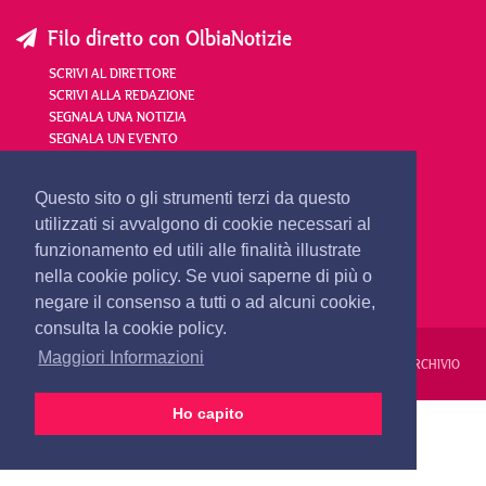
Filo diretto con OlbiaNotizie
SCRIVI AL DIRETTORE
SCRIVI ALLA REDAZIONE
SEGNALA UNA NOTIZIA
SEGNALA UN EVENTO
redazione@olbianotizie.it
Questo sito o gli strumenti terzi da questo
utilizzati si avvalgono di cookie necessari al
funzionamento ed utili alle finalità illustrate
nella cookie policy. Se vuoi saperne di più o
negare il consenso a tutti o ad alcuni cookie,
consulta la cookie policy.
Maggiori Informazioni
REDAZIONE
PUBBLICITÀ
PRIVACY E COOKIES
NOTE LEGALI
ARCHIVIO
Ho capito
PRIMA PAGINA
24 ORE
VIDEO