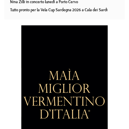
Nina Zilli in concerto lunedì a Porto Cervo
Tutto pronto per la Vela Cup Sardegna 2026 a Cala dei Sardi