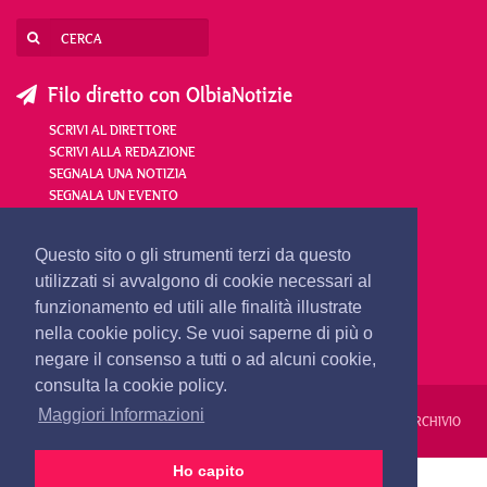
Filo diretto con OlbiaNotizie
SCRIVI AL DIRETTORE
SCRIVI ALLA REDAZIONE
SEGNALA UNA NOTIZIA
SEGNALA UN EVENTO
redazione@olbianotizie.it
Questo sito o gli strumenti terzi da questo
utilizzati si avvalgono di cookie necessari al
funzionamento ed utili alle finalità illustrate
nella cookie policy. Se vuoi saperne di più o
negare il consenso a tutti o ad alcuni cookie,
consulta la cookie policy.
Maggiori Informazioni
REDAZIONE
PUBBLICITÀ
PRIVACY E COOKIES
NOTE LEGALI
ARCHIVIO
Ho capito