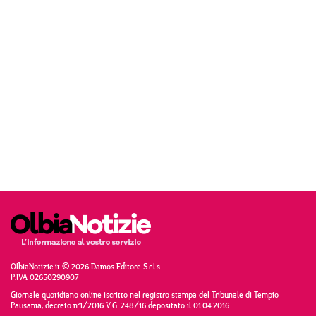
OlbiaNotizie.it © 2026 Damos Editore S.r.l.s
P.IVA 02650290907
Giornale quotidiano online iscritto nel registro stampa del Tribunale di Tempio
Pausania, decreto n°1/2016 V.G. 248/16 depositato il 01.04.2016