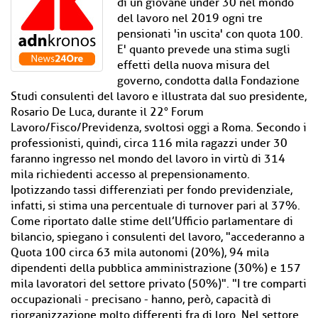
di un giovane under 30 nel mondo
del lavoro nel 2019 ogni tre
pensionati 'in uscita' con quota 100.
E' quanto prevede una stima sugli
effetti della nuova misura del
governo, condotta dalla Fondazione
Studi consulenti del lavoro e illustrata dal suo presidente,
Rosario De Luca, durante il 22° Forum
Lavoro/Fisco/Previdenza, svoltosi oggi a Roma. Secondo i
professionisti, quindi, circa 116 mila ragazzi under 30
faranno ingresso nel mondo del lavoro in virtù di 314
mila richiedenti accesso al prepensionamento.
Ipotizzando tassi differenziati per fondo previdenziale,
infatti, si stima una percentuale di turnover pari al 37%.
Come riportato dalle stime dell’Ufficio parlamentare di
bilancio, spiegano i consulenti del lavoro, "accederanno a
Quota 100 circa 63 mila autonomi (20%), 94 mila
dipendenti della pubblica amministrazione (30%) e 157
mila lavoratori del settore privato (50%)". "I tre comparti
occupazionali - precisano - hanno, però, capacità di
riorganizzazione molto differenti fra di loro. Nel settore