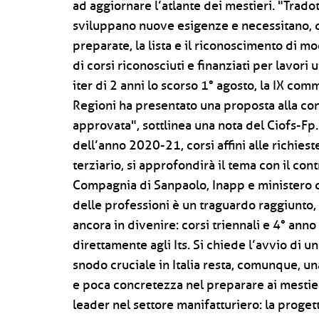
ad aggiornare l’atlante dei mestieri. "Tradot
sviluppano nuove esigenze e necessitano, q
preparate, la lista e il riconoscimento di mo
di corsi riconosciuti e finanziati per lavori
iter di 2 anni lo scorso 1° agosto, la IX co
Regioni ha presentato una proposta alla co
approvata", sottlinea una nota del Ciofs-Fp.
dell’anno 2020-21, corsi affini alle richiest
terziario, si approfondirà il tema con il con
Compagnia di Sanpaolo, Inapp e ministero d
delle professioni è un traguardo raggiunto, 
ancora in divenire: corsi triennali e 4° ann
direttamente agli Its. Si chiede l’avvio di 
snodo cruciale in Italia resta, comunque, un
e poca concretezza nel preparare ai mestier
leader nel settore manifatturiero: la proge