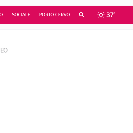
37°
MO
SOCIALE
PORTO CERVO
DEO