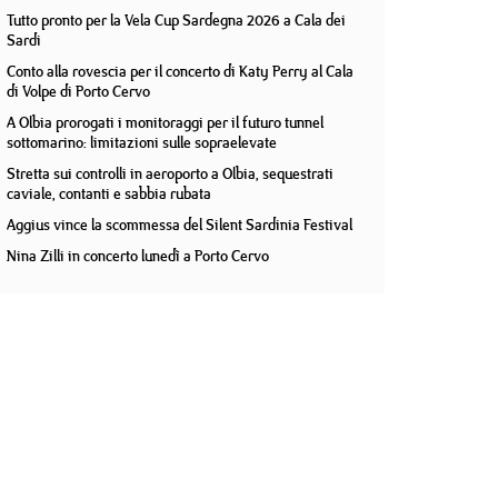
Tutto pronto per la Vela Cup Sardegna 2026 a Cala dei
Sardi
Conto alla rovescia per il concerto di Katy Perry al Cala
di Volpe di Porto Cervo
A Olbia prorogati i monitoraggi per il futuro tunnel
sottomarino: limitazioni sulle sopraelevate
Stretta sui controlli in aeroporto a Olbia, sequestrati
caviale, contanti e sabbia rubata
Aggius vince la scommessa del Silent Sardinia Festival
Nina Zilli in concerto lunedì a Porto Cervo