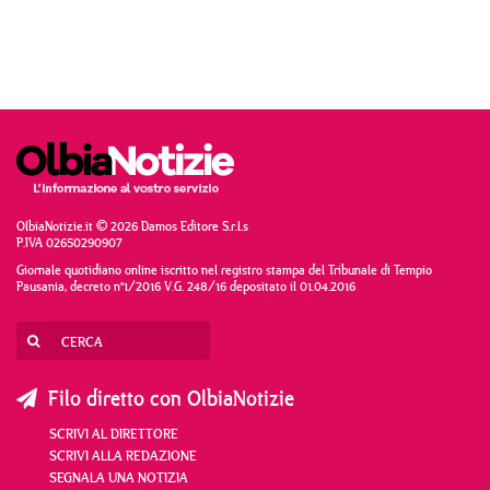
OlbiaNotizie.it © 2026 Damos Editore S.r.l.s
P.IVA 02650290907
Giornale quotidiano online iscritto nel registro stampa del Tribunale di Tempio
Pausania, decreto n°1/2016 V.G. 248/16 depositato il 01.04.2016
Filo diretto con OlbiaNotizie
SCRIVI AL DIRETTORE
SCRIVI ALLA REDAZIONE
SEGNALA UNA NOTIZIA