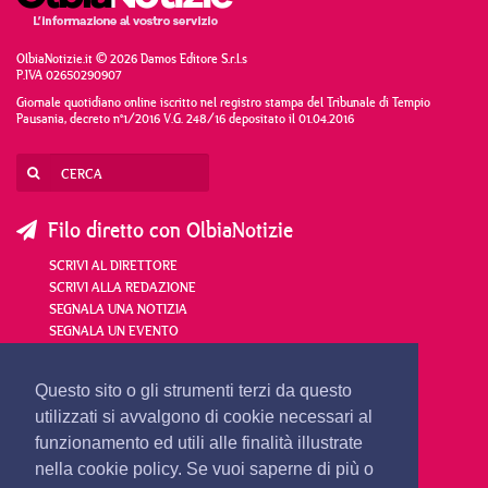
OlbiaNotizie.it © 2026 Damos Editore S.r.l.s
P.IVA 02650290907
Giornale quotidiano online iscritto nel registro stampa del Tribunale di Tempio
Pausania, decreto n°1/2016 V.G. 248/16 depositato il 01.04.2016
Filo diretto con OlbiaNotizie
SCRIVI AL DIRETTORE
SCRIVI ALLA REDAZIONE
SEGNALA UNA NOTIZIA
SEGNALA UN EVENTO
redazione@olbianotizie.it
Questo sito o gli strumenti terzi da questo
utilizzati si avvalgono di cookie necessari al
funzionamento ed utili alle finalità illustrate
nella cookie policy. Se vuoi saperne di più o