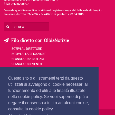
P.IVA 02650290907
Giornale quotidiano online iscritto nel registro stampa del Tribunale di Tempio
Pausania, decreto n°1/2016 V.G. 248/16 depositato il 01.04.2016
Filo diretto con OlbiaNotizie
SCRIVI AL DIRETTORE
SCRIVI ALLA REDAZIONE
SEGNALA UNA NOTIZIA
SEGNALA UN EVENTO
redazione@olbianotizie.it
Questo sito o gli strumenti terzi da questo
utilizzati si avvalgono di cookie necessari al
funzionamento ed utili alle finalità illustrate
nella cookie policy. Se vuoi saperne di più o
negare il consenso a tutti o ad alcuni cookie,
consulta la cookie policy.