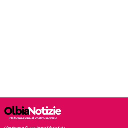
OlbiaNotizie.it © 2026 Damos Editore S.r.l.s