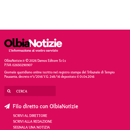
OlbiaNotizie.it © 2026 Damos Editore S.r.l.s
P.IVA 02650290907
Giornale quotidiano online iscritto nel registro stampa del Tribunale di Tempio
Pausania, decreto n°1/2016 V.G. 248/16 depositato il 01.04.2016
Filo diretto con OlbiaNotizie
SCRIVI AL DIRETTORE
SCRIVI ALLA REDAZIONE
SEGNALA UNA NOTIZIA