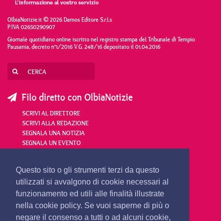
OlbiaNotizie.it © 2026 Damos Editore S.r.l.s
P.IVA 02650290907
Giornale quotidiano online iscritto nel registro stampa del Tribunale di Tempio
Pausania, decreto n°1/2016 V.G. 248/16 depositato il 01.04.2016
Filo diretto con OlbiaNotizie
SCRIVI AL DIRETTORE
SCRIVI ALLA REDAZIONE
SEGNALA UNA NOTIZIA
SEGNALA UN EVENTO
redazione@olbianotizie.it
Questo sito o gli strumenti terzi da questo
utilizzati si avvalgono di cookie necessari al
funzionamento ed utili alle finalità illustrate
nella cookie policy. Se vuoi saperne di più o
negare il consenso a tutti o ad alcuni cookie,