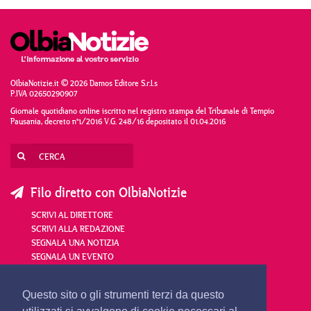
OlbiaNotizie.it © 2026 Damos Editore S.r.l.s
P.IVA 02650290907
Giornale quotidiano online iscritto nel registro stampa del Tribunale di Tempio
Pausania, decreto n°1/2016 V.G. 248/16 depositato il 01.04.2016
Filo diretto con OlbiaNotizie
SCRIVI AL DIRETTORE
SCRIVI ALLA REDAZIONE
SEGNALA UNA NOTIZIA
SEGNALA UN EVENTO
redazione@olbianotizie.it
Questo sito o gli strumenti terzi da questo