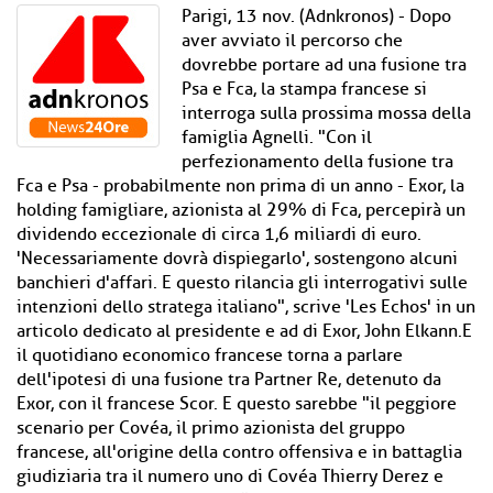
Parigi, 13 nov. (Adnkronos) - Dopo
aver avviato il percorso che
dovrebbe portare ad una fusione tra
Psa e Fca, la stampa francese si
interroga sulla prossima mossa della
famiglia Agnelli. "Con il
perfezionamento della fusione tra
Fca e Psa - probabilmente non prima di un anno - Exor, la
holding famigliare, azionista al 29% di Fca, percepirà un
dividendo eccezionale di circa 1,6 miliardi di euro.
'Necessariamente dovrà dispiegarlo', sostengono alcuni
banchieri d'affari. E questo rilancia gli interrogativi sulle
intenzioni dello stratega italiano", scrive 'Les Echos' in un
articolo dedicato al presidente e ad di Exor, John Elkann.E
il quotidiano economico francese torna a parlare
dell'ipotesi di una fusione tra Partner Re, detenuto da
Exor, con il francese Scor. E questo sarebbe "il peggiore
scenario per Covéa, il primo azionista del gruppo
francese, all'origine della contro offensiva e in battaglia
giudiziaria tra il numero uno di Covéa Thierry Derez e