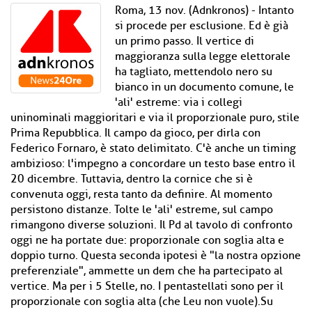
Roma, 13 nov. (Adnkronos) - Intanto
si procede per esclusione. Ed è già
un primo passo. Il vertice di
maggioranza sulla legge elettorale
ha tagliato, mettendolo nero su
bianco in un documento comune, le
'ali' estreme: via i collegi
uninominali maggioritari e via il proporzionale puro, stile
Prima Repubblica. Il campo da gioco, per dirla con
Federico Fornaro, è stato delimitato. C'è anche un timing
ambizioso: l'impegno a concordare un testo base entro il
20 dicembre. Tuttavia, dentro la cornice che si è
convenuta oggi, resta tanto da definire. Al momento
persistono distanze. Tolte le 'ali' estreme, sul campo
rimangono diverse soluzioni. Il Pd al tavolo di confronto
oggi ne ha portate due: proporzionale con soglia alta e
doppio turno. Questa seconda ipotesi è "la nostra opzione
preferenziale", ammette un dem che ha partecipato al
vertice. Ma per i 5 Stelle, no. I pentastellati sono per il
proporzionale con soglia alta (che Leu non vuole).Su