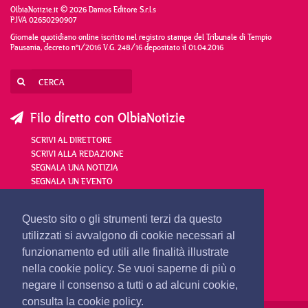
OlbiaNotizie.it © 2026 Damos Editore S.r.l.s
P.IVA 02650290907
Giornale quotidiano online iscritto nel registro stampa del Tribunale di Tempio
Pausania, decreto n°1/2016 V.G. 248/16 depositato il 01.04.2016
Filo diretto con OlbiaNotizie
SCRIVI AL DIRETTORE
SCRIVI ALLA REDAZIONE
SEGNALA UNA NOTIZIA
SEGNALA UN EVENTO
redazione@olbianotizie.it
Questo sito o gli strumenti terzi da questo
utilizzati si avvalgono di cookie necessari al
funzionamento ed utili alle finalità illustrate
nella cookie policy. Se vuoi saperne di più o
negare il consenso a tutti o ad alcuni cookie,
consulta la cookie policy.