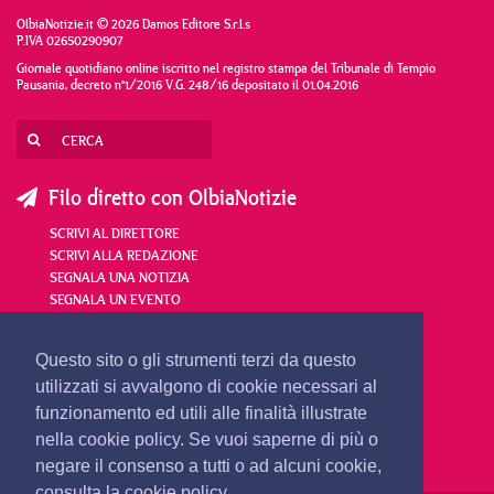
OlbiaNotizie.it © 2026 Damos Editore S.r.l.s
P.IVA 02650290907
Giornale quotidiano online iscritto nel registro stampa del Tribunale di Tempio
Pausania, decreto n°1/2016 V.G. 248/16 depositato il 01.04.2016
Filo diretto con OlbiaNotizie
SCRIVI AL DIRETTORE
SCRIVI ALLA REDAZIONE
SEGNALA UNA NOTIZIA
SEGNALA UN EVENTO
redazione@olbianotizie.it
Questo sito o gli strumenti terzi da questo
utilizzati si avvalgono di cookie necessari al
funzionamento ed utili alle finalità illustrate
nella cookie policy. Se vuoi saperne di più o
negare il consenso a tutti o ad alcuni cookie,
consulta la cookie policy.