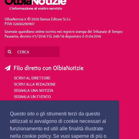
OlbiaNotizie.it © 2026 Damos Editore S.r.l.s
P.IVA 02650290907
Giornale quotidiano online iscritto nel registro stampa del Tribunale di Tempio
Pausania, decreto n°1/2016 V.G. 248/16 depositato il 01.04.2016
Filo diretto con OlbiaNotizie
SCRIVI AL DIRETTORE
SCRIVI ALLA REDAZIONE
SEGNALA UNA NOTIZIA
SEGNALA UN EVENTO
redazione@olbianotizie.it
Questo sito o gli strumenti terzi da questo
utilizzati si avvalgono di cookie necessari al
funzionamento ed utili alle finalità illustrate
nella cookie policy. Se vuoi saperne di più o