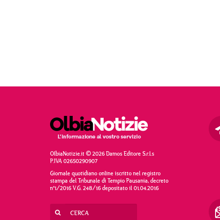
OlbiaNotizie.it © 2026 Damos Editore S.r.l.s
P.IVA 02650290907
Giornale quotidiano online iscritto nel registro
stampa del Tribunale di Tempio Pausania, decreto
n°1/2016 V.G. 248/16 depositato il 01.04.2016