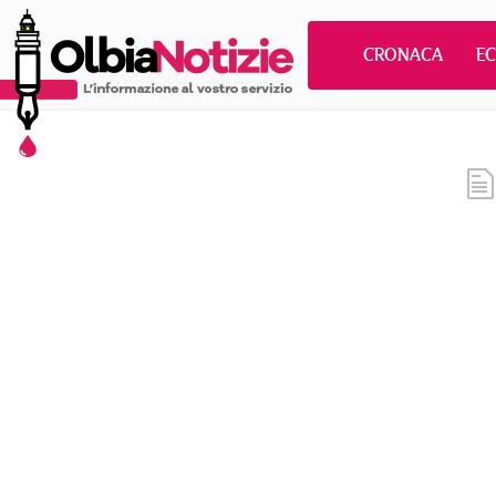
CRONACA
E