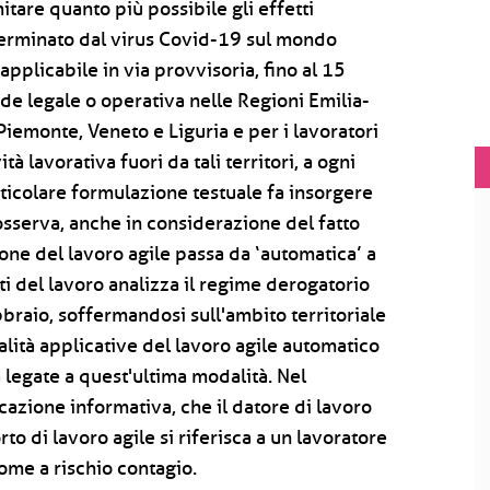
mitare quanto più possibile gli effetti
erminato dal virus Covid-19 sul mondo
applicabile in via provvisoria, fino al 15
de legale o operativa nelle Regioni Emilia-
iemonte, Veneto e Liguria e per i lavoratori
tà lavorativa fuori da tali territori, a ogni
ticolare formulazione testuale fa insorgere
 osserva, anche in considerazione del fatto
one del lavoro agile passa da ‘automatica’ a
i del lavoro analizza il regime derogatorio
braio, soffermandosi sull'ambito territoriale
alità applicative del lavoro agile automatico
tà legate a quest'ultima modalità. Nel
azione informativa, che il datore di lavoro
o di lavoro agile si riferisca a un lavoratore
ome a rischio contagio.