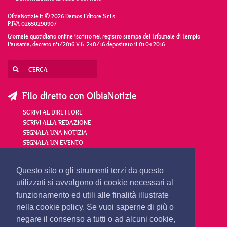
OlbiaNotizie.it © 2026 Damos Editore S.r.l.s
P.IVA 02650290907
Giornale quotidiano online iscritto nel registro stampa del Tribunale di Tempio
Pausania, decreto n°1/2016 V.G. 248/16 depositato il 01.04.2016
Filo diretto con OlbiaNotizie
SCRIVI AL DIRETTORE
SCRIVI ALLA REDAZIONE
SEGNALA UNA NOTIZIA
SEGNALA UN EVENTO
redazione@olbianotizie.it
Questo sito o gli strumenti terzi da questo
utilizzati si avvalgono di cookie necessari al
funzionamento ed utili alle finalità illustrate
nella cookie policy. Se vuoi saperne di più o
negare il consenso a tutti o ad alcuni cookie,