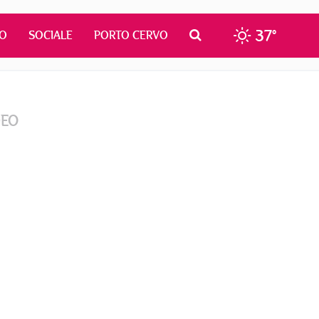
37°
MO
SOCIALE
PORTO CERVO
DEO