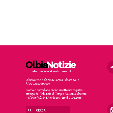
OlbiaNotizie.it © 2026 Damos Editore S.r.l.s
P.IVA 02650290907
Giornale quotidiano online iscritto nel registro
stampa del Tribunale di Tempio Pausania, decreto
n°1/2016 V.G. 248/16 depositato il 01.04.2016