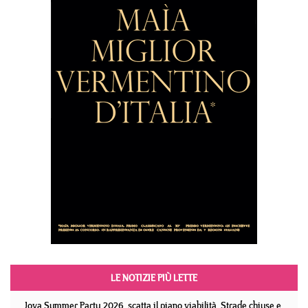
LE NOTIZIE PIÙ LETTE
Jova Summer Party 2026, scatta il piano viabilità. Strade chiuse e