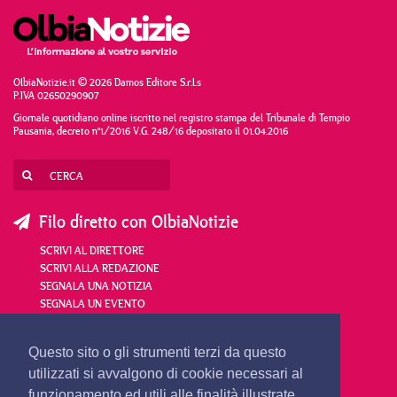
OlbiaNotizie.it © 2026 Damos Editore S.r.l.s
P.IVA 02650290907
Giornale quotidiano online iscritto nel registro stampa del Tribunale di Tempio
Pausania, decreto n°1/2016 V.G. 248/16 depositato il 01.04.2016
Filo diretto con OlbiaNotizie
SCRIVI AL DIRETTORE
SCRIVI ALLA REDAZIONE
SEGNALA UNA NOTIZIA
SEGNALA UN EVENTO
redazione@olbianotizie.it
Questo sito o gli strumenti terzi da questo
utilizzati si avvalgono di cookie necessari al
funzionamento ed utili alle finalità illustrate