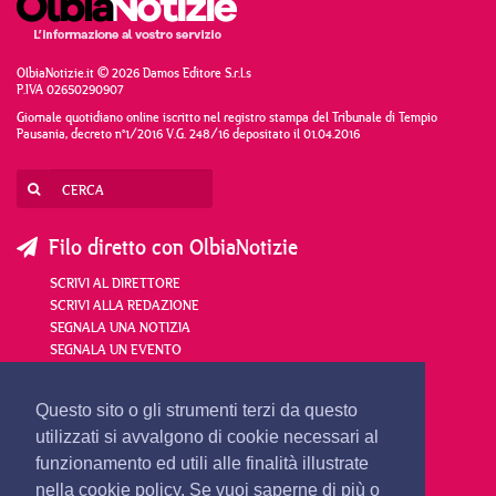
OlbiaNotizie.it © 2026 Damos Editore S.r.l.s
P.IVA 02650290907
Giornale quotidiano online iscritto nel registro stampa del Tribunale di Tempio
Pausania, decreto n°1/2016 V.G. 248/16 depositato il 01.04.2016
Filo diretto con OlbiaNotizie
SCRIVI AL DIRETTORE
SCRIVI ALLA REDAZIONE
SEGNALA UNA NOTIZIA
SEGNALA UN EVENTO
redazione@olbianotizie.it
Questo sito o gli strumenti terzi da questo
utilizzati si avvalgono di cookie necessari al
funzionamento ed utili alle finalità illustrate
nella cookie policy. Se vuoi saperne di più o