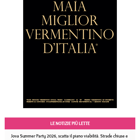
LE NOTIZIE PIÙ LETTE
Jova Summer Party 2026, scatta il piano viabilità. Strade chiuse e