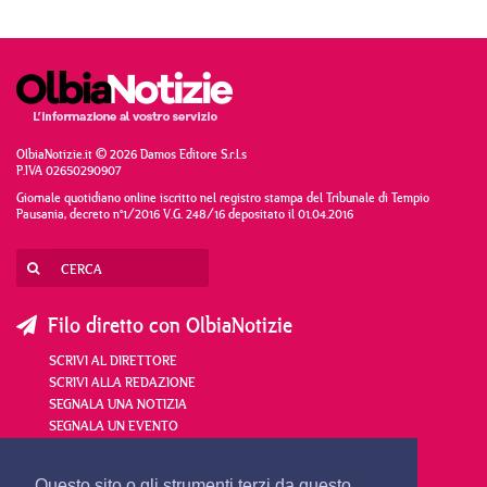
OlbiaNotizie.it © 2026 Damos Editore S.r.l.s
P.IVA 02650290907
Giornale quotidiano online iscritto nel registro stampa del Tribunale di Tempio
Pausania, decreto n°1/2016 V.G. 248/16 depositato il 01.04.2016
Filo diretto con OlbiaNotizie
SCRIVI AL DIRETTORE
SCRIVI ALLA REDAZIONE
SEGNALA UNA NOTIZIA
SEGNALA UN EVENTO
Questo sito o gli strumenti terzi da questo