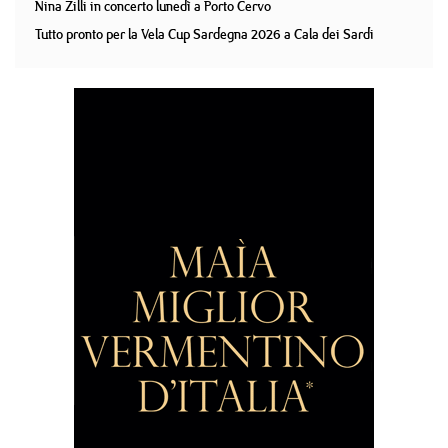
Nina Zilli in concerto lunedì a Porto Cervo
Tutto pronto per la Vela Cup Sardegna 2026 a Cala dei Sardi