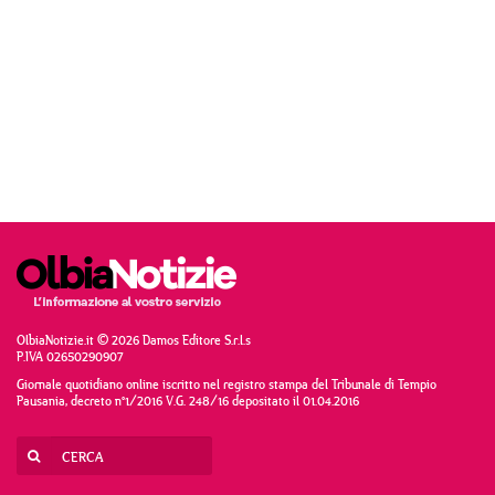
OlbiaNotizie.it © 2026 Damos Editore S.r.l.s
P.IVA 02650290907
Giornale quotidiano online iscritto nel registro stampa del Tribunale di Tempio
Pausania, decreto n°1/2016 V.G. 248/16 depositato il 01.04.2016