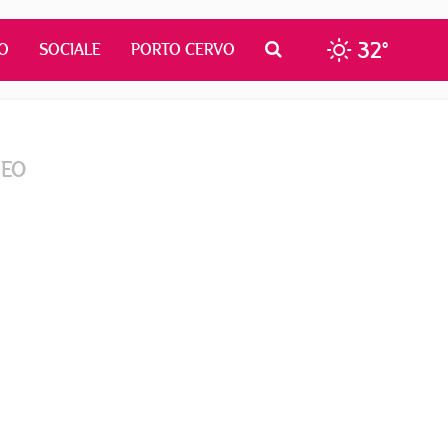
32°
O
SOCIALE
PORTO CERVO
DEO