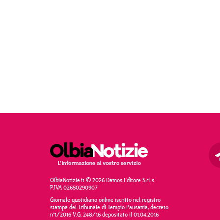
OlbiaNotizie.it © 2026 Damos Editore S.r.l.s
P.IVA 02650290907
Giornale quotidiano online iscritto nel registro
stampa del Tribunale di Tempio Pausania, decreto
n°1/2016 V.G. 248/16 depositato il 01.04.2016