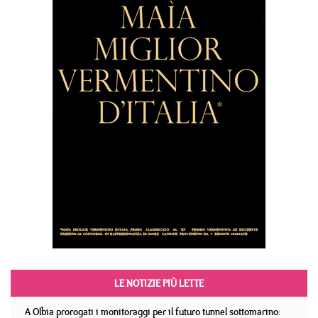
LE NOTIZIE PIÙ LETTE
A Olbia prorogati i monitoraggi per il futuro tunnel sottomarino: