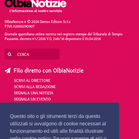
OlbiaNotizie.it © 2026 Damos Editore S.r.l.s
P.IVA 02650290907
Giornale quotidiano online iscritto nel registro stampa del Tribunale di Tempio
Pausania, decreto n°1/2016 V.G. 248/16 depositato il 01.04.2016
Filo diretto con OlbiaNotizie
SCRIVI AL DIRETTORE
SCRIVI ALLA REDAZIONE
SEGNALA UNA NOTIZIA
SEGNALA UN EVENTO
redazione@olbianotizie.it
Questo sito o gli strumenti terzi da questo
utilizzati si avvalgono di cookie necessari al
funzionamento ed utili alle finalità illustrate
nella cookie policy. Se vuoi saperne di più o