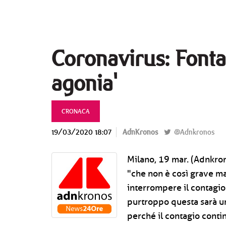
Coronavirus: Fontan
agonia'
CRONACA
19/03/2020 18:07
AdnKronos
@Adnkronos
Milano, 19 mar. (Adnkrono
"che non è così grave m
interrompere il contagio.
purtroppo questa sarà un
perché il contagio contin