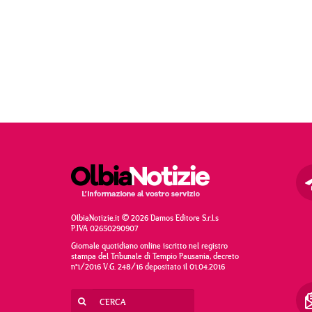
OlbiaNotizie.it © 2026 Damos Editore S.r.l.s
P.IVA 02650290907
Giornale quotidiano online iscritto nel registro
stampa del Tribunale di Tempio Pausania, decreto
n°1/2016 V.G. 248/16 depositato il 01.04.2016