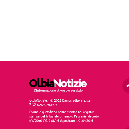
OlbiaNotizie.it © 2026 Damos Editore S.r.l.s
P.IVA 02650290907
Giornale quotidiano online iscritto nel registro
stampa del Tribunale di Tempio Pausania, decreto
n°1/2016 V.G. 248/16 depositato il 01.04.2016