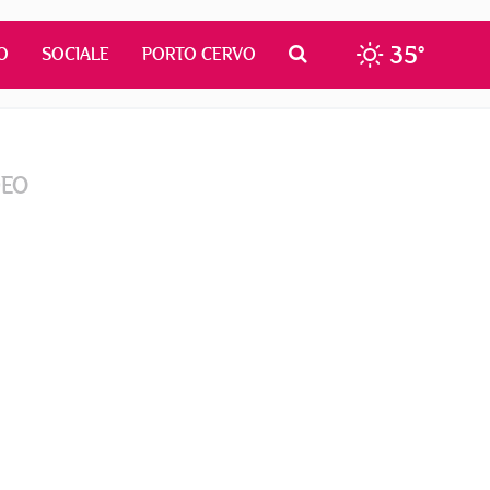
35°
O
SOCIALE
PORTO CERVO
DEO