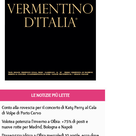
LE NOTIZIE PIÙ LETTE
Conto alla rovescia per il concerto di Katy Perry al Cala
di Volpe di Porto Cervo
Volotea potenzia l'inverno a Olbia: +75% di posti e
nuove rotte per Madrid, Bologna e Napoli
Disservizio idrico a Olbia mercoledì 10 aprile, ecco dove