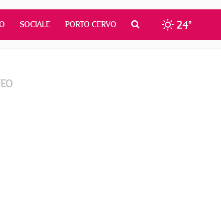
24°
MO
SOCIALE
PORTO CERVO
DEO