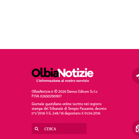
OlbiaNotizie.it © 2026 Damos Editore S.r.l.s
P.IVA 02650290907
Giornale quotidiano online iscritto nel registro
stampa del Tribunale di Tempio Pausania, decreto
n°1/2016 V.G. 248/16 depositato il 01.04.2016