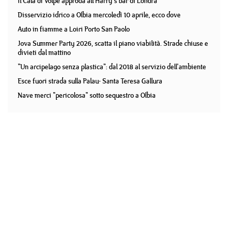
Il Cala di Volpe approda all'Harry's bar di Londra
Disservizio idrico a Olbia mercoledì 10 aprile, ecco dove
Auto in fiamme a Loiri Porto San Paolo
Jova Summer Party 2026, scatta il piano viabilità. Strade chiuse e
divieti dal mattino
"Un arcipelago senza plastica": dal 2018 al servizio dell'ambiente
Esce fuori strada sulla Palau- Santa Teresa Gallura
Nave merci "pericolosa" sotto sequestro a Olbia