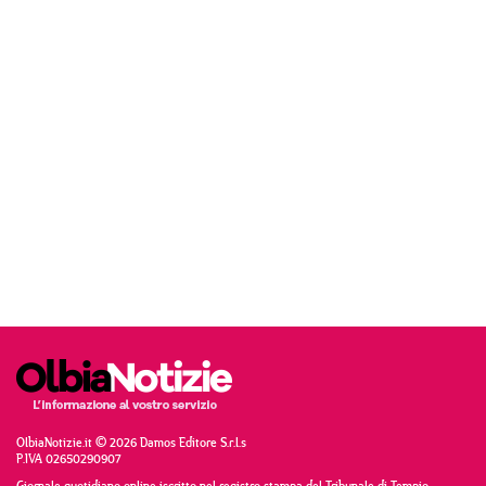
OlbiaNotizie.it © 2026 Damos Editore S.r.l.s
P.IVA 02650290907
Giornale quotidiano online iscritto nel registro stampa del Tribunale di Tempio