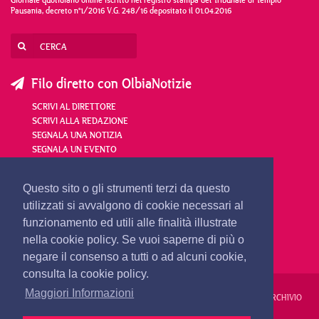
Pausania, decreto n°1/2016 V.G. 248/16 depositato il 01.04.2016
Filo diretto con OlbiaNotizie
SCRIVI AL DIRETTORE
SCRIVI ALLA REDAZIONE
SEGNALA UNA NOTIZIA
SEGNALA UN EVENTO
redazione@olbianotizie.it
Questo sito o gli strumenti terzi da questo
utilizzati si avvalgono di cookie necessari al
funzionamento ed utili alle finalità illustrate
nella cookie policy. Se vuoi saperne di più o
negare il consenso a tutti o ad alcuni cookie,
consulta la cookie policy.
Maggiori Informazioni
REDAZIONE
PUBBLICITÀ
PRIVACY E COOKIES
NOTE LEGALI
ARCHIVIO