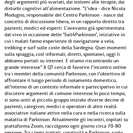
degli argomenti più svariati, dai sintomi alle terapie, dai
disturbi cognitivi all’alimentazione. "L’idea - dice Nicola
Modugno, responsabile del Centro Parkinson - nasce dal
concetto di discussione libera, in un rapporto diretto tra
pazienti, medici ed esperti. L’avevamo già sperimentata
dal vivo in occasione delle 'Sail4Parkinson', iniziative in
cui i malati fanno esperienze di navigazione a vela,
trekking e surf sulle coste della Sardegna. Quei momenti
sulla spiaggia, così informali, diretti, spontanei, oggi li
abbiamo portati su internet. E stiamo riscontrando un
grande interesse".Il QT cerca di favorire l'incontro online
tra i membri della comunità Parkinson, con l'obiettivo di
affrontare il lungo periodo di isolamento domestico,
all'interno di un contesto informale e partecipativo in cui
discutere argomenti di comune interesse.In poco tempo,
si sono uniti al piccolo gruppo iniziale diverse decine di
pazienti, caregiver, medici e operatori di altre realtà
associative italiane attive nella cura e nella ricerca sulla
malattia di Parkinson. Attualmente gli incontri, ospitati su
piattaforma Zoom, raccolgono ogni giorno circa 70-80
persone. Tra i temi trattati: creatività e Parkinson, ruolo