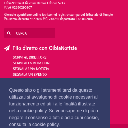
OlbiaNotizie.it © 2026 Damos Editore S.r.l.s
P.IVA 02650290907
Giornale quotidiano online iscritto nel registro stampa del Tribunale di Tempio
Pausania, decreto n°1/2016 V.G. 248/16 depositato il 01.04.2016
Filo diretto con OlbiaNotizie
SCRIVI AL DIRETTORE
SCRIVI ALLA REDAZIONE
SEGNALA UNA NOTIZIA
SEGNALA UN EVENTO
redazione@olbianotizie.it
Questo sito o gli strumenti terzi da questo
utilizzati si avvalgono di cookie necessari al
funzionamento ed utili alle finalità illustrate
nella cookie policy. Se vuoi saperne di più o
negare il consenso a tutti o ad alcuni cookie,
consulta la cookie policy.