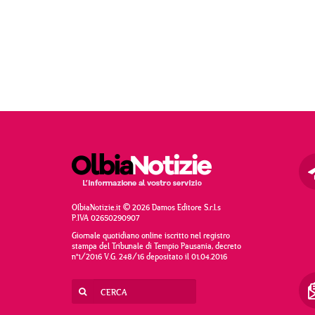
OlbiaNotizie.it © 2026 Damos Editore S.r.l.s
P.IVA 02650290907
Giornale quotidiano online iscritto nel registro
stampa del Tribunale di Tempio Pausania, decreto
n°1/2016 V.G. 248/16 depositato il 01.04.2016