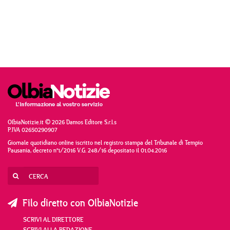
OlbiaNotizie.it © 2026 Damos Editore S.r.l.s
P.IVA 02650290907
Giornale quotidiano online iscritto nel registro stampa del Tribunale di Tempio
Pausania, decreto n°1/2016 V.G. 248/16 depositato il 01.04.2016
Filo diretto con OlbiaNotizie
SCRIVI AL DIRETTORE
SCRIVI ALLA REDAZIONE