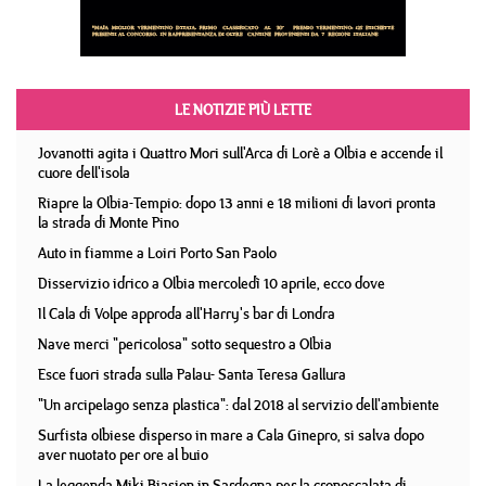
LE NOTIZIE PIÙ LETTE
Jovanotti agita i Quattro Mori sull'Arca di Lorè a Olbia e accende il
cuore dell'isola
Riapre la Olbia-Tempio: dopo 13 anni e 18 milioni di lavori pronta
la strada di Monte Pino
Auto in fiamme a Loiri Porto San Paolo
Disservizio idrico a Olbia mercoledì 10 aprile, ecco dove
Il Cala di Volpe approda all'Harry's bar di Londra
Nave merci "pericolosa" sotto sequestro a Olbia
Esce fuori strada sulla Palau- Santa Teresa Gallura
"Un arcipelago senza plastica": dal 2018 al servizio dell'ambiente
Surfista olbiese disperso in mare a Cala Ginepro, si salva dopo
aver nuotato per ore al buio
La leggenda Miki Biasion in Sardegna per la cronoscalata di