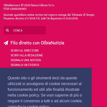
OlbiaNotizie.it © 2026 Damos Editore S.r.l.s
P.IVA 02650290907
Giornale quotidiano online iscritto nel registro stampa del Tribunale di Tempio
Pausania, decreto n°1/2016 V.G. 248/16 depositato il 01.04.2016
Filo diretto con OlbiaNotizie
SCRIVI AL DIRETTORE
SCRIVI ALLA REDAZIONE
SEGNALA UNA NOTIZIA
SEGNALA UN EVENTO
redazione@olbianotizie.it
Questo sito o gli strumenti terzi da questo
utilizzati si avvalgono di cookie necessari al
funzionamento ed utili alle finalità illustrate
nella cookie policy. Se vuoi saperne di più o
negare il consenso a tutti o ad alcuni cookie,
consulta la cookie policy.