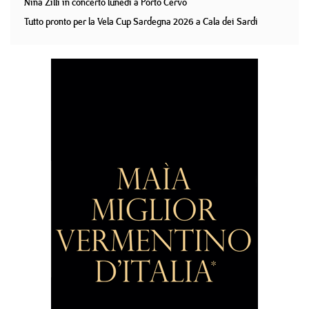
Nina Zilli in concerto lunedì a Porto Cervo
Tutto pronto per la Vela Cup Sardegna 2026 a Cala dei Sardi