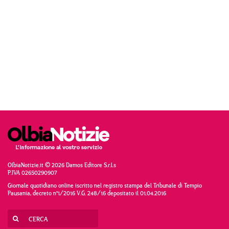
OlbiaNotizie.it © 2026 Damos Editore S.r.l.s
P.IVA 02650290907
Giornale quotidiano online iscritto nel registro stampa del Tribunale di Tempio
Pausania, decreto n°1/2016 V.G. 248/16 depositato il 01.04.2016