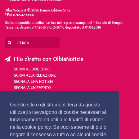
OlbiaNotizie.it © 2026 Damos Editore S.r.l.s
P.IVA 02650290907
Giornale quotidiano online iscritto nel registro stampa del Tribunale di Tempio
Pausania, decreto n°1/2016 V.G. 248/16 depositato il 01.04.2016
Filo diretto con OlbiaNotizie
SCRIVI AL DIRETTORE
SCRIVI ALLA REDAZIONE
SEGNALA UNA NOTIZIA
SEGNALA UN EVENTO
redazione@olbianotizie.it
Questo sito o gli strumenti terzi da questo
utilizzati si avvalgono di cookie necessari al
funzionamento ed utili alle finalità illustrate
nella cookie policy. Se vuoi saperne di più o
negare il consenso a tutti o ad alcuni cookie,