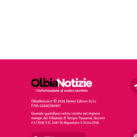
OlbiaNotizie.it © 2026 Damos Editore S.r.l.s
P.IVA 02650290907
Giornale quotidiano online iscritto nel registro
stampa del Tribunale di Tempio Pausania, decreto
n°1/2016 V.G. 248/16 depositato il 01.04.2016