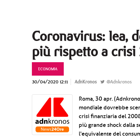
Coronavirus: Iea, 
più rispetto a cris
ECONOMIA
30/04/2020 12:11
AdnKronos
@Adnkronos
Roma, 30 apr. (Adnkronos
mondiale dovrebbe scend
crisi finanziaria del 2008
più grande shock dalla 
l'equivalente del consum