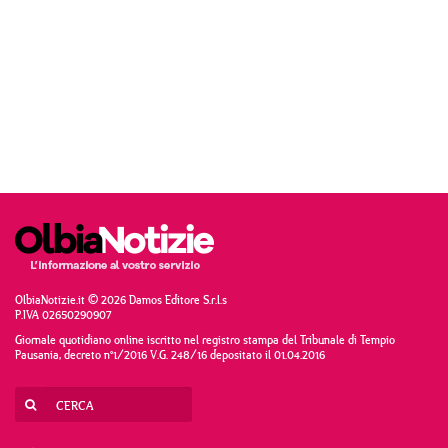
OlbiaNotizie.it © 2026 Damos Editore S.r.l.s
P.IVA 02650290907
Giornale quotidiano online iscritto nel registro stampa del Tribunale di Tempio
Pausania, decreto n°1/2016 V.G. 248/16 depositato il 01.04.2016