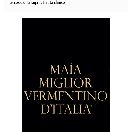
accesso alla sopraelevata chiuse