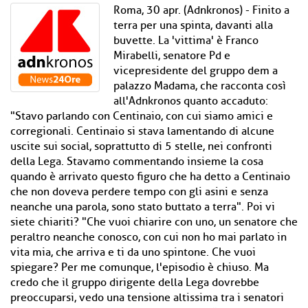
Roma, 30 apr. (Adnkronos) - Finito a
terra per una spinta, davanti alla
buvette. La 'vittima' è Franco
Mirabelli, senatore Pd e
vicepresidente del gruppo dem a
palazzo Madama, che racconta così
all'Adnkronos quanto accaduto:
"Stavo parlando con Centinaio, con cui siamo amici e
corregionali. Centinaio si stava lamentando di alcune
uscite sui social, soprattutto di 5 stelle, nei confronti
della Lega. Stavamo commentando insieme la cosa
quando è arrivato questo figuro che ha detto a Centinaio
che non doveva perdere tempo con gli asini e senza
neanche una parola, sono stato buttato a terra". Poi vi
siete chiariti? "Che vuoi chiarire con uno, un senatore che
peraltro neanche conosco, con cui non ho mai parlato in
vita mia, che arriva e ti da uno spintone. Che vuoi
spiegare? Per me comunque, l'episodio è chiuso. Ma
credo che il gruppo dirigente della Lega dovrebbe
preoccuparsi, vedo una tensione altissima tra i senatori