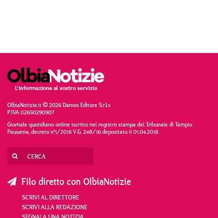
OlbiaNotizie.it © 2026 Damos Editore S.r.l.s
P.IVA 02650290907
Giornale quotidiano online iscritto nel registro stampa del Tribunale di Tempio
Pausania, decreto n°1/2016 V.G. 248/16 depositato il 01.04.2016
Filo diretto con OlbiaNotizie
SCRIVI AL DIRETTORE
SCRIVI ALLA REDAZIONE
SEGNALA UNA NOTIZIA