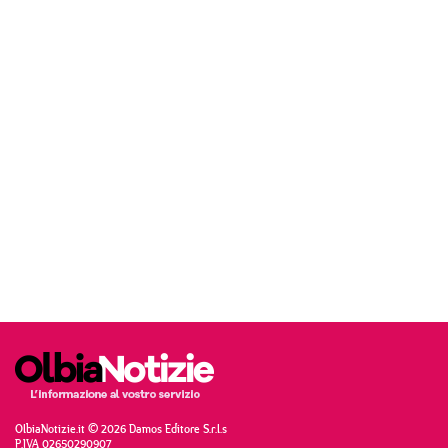
OlbiaNotizie.it © 2026 Damos Editore S.r.l.s
P.IVA 02650290907