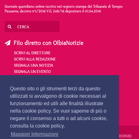
Giornale quotidiano online iscritto nel registro stampa del Tribunale di Tempio
Pausania, decreto n°1/2016 V.G. 248/16 depositato il 01.04.2016
Filo diretto con OlbiaNotizie
SCRIVI AL DIRETTORE
SCRIVI ALLA REDAZIONE
SEGNALA UNA NOTIZIA
SEGNALA UN EVENTO
redazione@olbianotizie.it
Questo sito o gli strumenti terzi da questo
utilizzati si avvalgono di cookie necessari al
funzionamento ed utili alle finalità illustrate
nella cookie policy. Se vuoi saperne di più o
negare il consenso a tutti o ad alcuni cookie,
consulta la cookie policy.
Maggiori Informazioni
REDAZIONE
PUBBLICITÀ
PRIVACY E COOKIES
NOTE LEGALI
ARCHIVIO