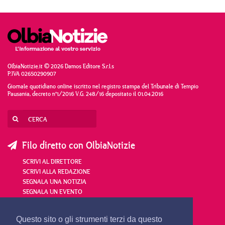
OlbiaNotizie.it © 2026 Damos Editore S.r.l.s
P.IVA 02650290907
Giornale quotidiano online iscritto nel registro stampa del Tribunale di Tempio
Pausania, decreto n°1/2016 V.G. 248/16 depositato il 01.04.2016
Filo diretto con OlbiaNotizie
SCRIVI AL DIRETTORE
SCRIVI ALLA REDAZIONE
SEGNALA UNA NOTIZIA
SEGNALA UN EVENTO
redazione@olbianotizie.it
Questo sito o gli strumenti terzi da questo