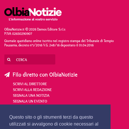
OlbiaNotizie.it © 2026 Damos Editore S.r.l.s
P.IVA 02650290907
Giornale quotidiano online iscritto nel registro stampa del Tribunale di Tempio
Pausania, decreto n°1/2016 V.G. 248/16 depositato il 01.04.2016
Filo diretto con OlbiaNotizie
SCRIVI AL DIRETTORE
SCRIVI ALLA REDAZIONE
SEGNALA UNA NOTIZIA
SEGNALA UN EVENTO
redazione@olbianotizie.it
Questo sito o gli strumenti terzi da questo
utilizzati si avvalgono di cookie necessari al