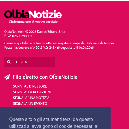
OlbiaNotizie.it © 2026 Damos Editore S.r.l.s
P.IVA 02650290907
Giornale quotidiano online iscritto nel registro stampa del Tribunale di Tempio
Pausania, decreto n°1/2016 V.G. 248/16 depositato il 01.04.2016
Filo diretto con OlbiaNotizie
SCRIVI AL DIRETTORE
SCRIVI ALLA REDAZIONE
SEGNALA UNA NOTIZIA
SEGNALA UN EVENTO
redazione@olbianotizie.it
Questo sito o gli strumenti terzi da questo
utilizzati si avvalgono di cookie necessari al